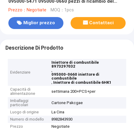
095000-5471 095000-0660 pezzi di ricambio del
motore diesel 4HK1 6HK1
Prezzo：Negotiate
MOQ：1pcs
Miglior prezzo
Contattaci
Descrizione Di Prodotto
Iniettore di combustibile
8973297032
,
Evidenziare
095000-0660 iniettore di
combustibile
,
Iniettore di combustibile 6HK1
Capacità di
settimana 200+PCS+per
alimentazione
Imballaggi
Cartone Pakcgae
particolari
Luogo di origine
La Cina
Numero di modello
8982843930
Prezzo
Negotiate