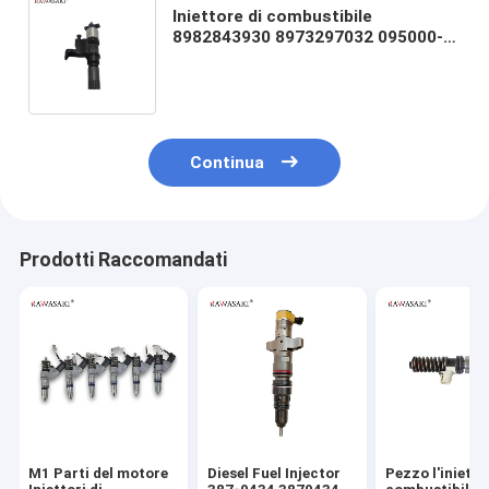
Iniettore di combustibile
8982843930 8973297032 095000-
5471 095000-0660 pezzi di
ricambio del motore diesel 4HK1
6HK1
Continua
Prodotti Raccomandati
M1 Parti del motore
Diesel Fuel Injector
Pezzo l'inietto