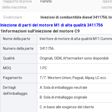
Rapporto di prova
Fornito
Ispez
della macchina:
uscita
Evidenziare:
Iniezioni di combustibile diesel 3411756
,
In
Iniezione di parti del motore M1 di alta qualità 3411756
1Informazioni sull'iniezione del motore C9
Nome della parte
Iniettore di motore di alta qualità M11 Cum
Numero della parte
3411756
Qualità
Originali, OEM, Aftermarket sono disponibili
MOQ
1 PC
Pagamento
T/T. Western Union, Paypal, Alipay, LC ecc.
Dettagli
A. Sola di imballaggio neutrale
dell'imballaggio
B. Sola di imballaggio originale
C. in base alle esigenze del cliente