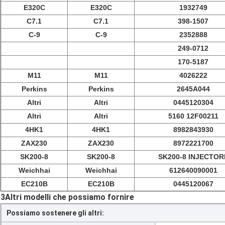
E320C
E320C
1932749
C7.1
C7.1
398-1507
C-9
C-9
2352888
249-0712
170-5187
M11
M11
4026222
Perkins
Perkins
2645A044
Altri
Altri
0445120304
Altri
Altri
5160 12F00211
4HK1
4HK1
8982843930
ZAX230
ZAX230
8972221700
SK200-8
SK200-8
SK200-8 INJECTOR
Weichhai
Weichhai
612640090001
EC210B
EC210B
0445120067
3Altri modelli che possiamo fornire
Possiamo sostenere gli altri: