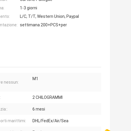
na:
1-3 giorni
ento:
L/C, T/T, Western Union, Paypal
entazione:
settimana 200+PCS+per
M1
e nessun:
:
2 CHILOGRAMMI
zia::
6 mesi
orti marittimi:
DHL/FedEx/Air/Sea