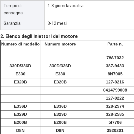
Tempo di
1-3 giorni lavorativi
consegna
Garanzia:
3-12 mesi
2. Elenco degli iniettori del motore
Numero di modello
Numero motore
Parte n.
7W-7032
330D/336D
330D/336D
387-9433
E330
E330
8N7005
E320B
E320B
127-8216
0414799008
127-8222
E336D
E336D
328-2574
E329D
E329D
328-2585
E200B
E200B
5I7706
D8N
D8N
3920201