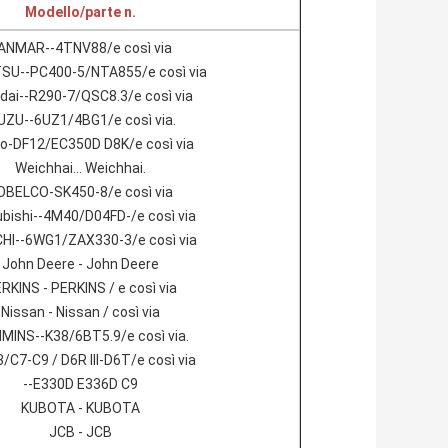
Modello/parte n.
ANMAR--4TNV88/e così via
U--PC400-5/NTA855/e così via
dai--R290-7/QSC8.3/e così via
UZU--6UZ1/4BG1/e così via.
vo-DF12/EC350D D8K/e così via
Weichhai... Weichhai.
OBELCO-SK450-8/e così via
bishi--4M40/D04FD-/e così via
HI--6WG1/ZAX330-3/e così via
John Deere - John Deere
RKINS - PERKINS / e così via
Nissan - Nissan / così via
INS--K38/6BT5.9/e così via.
3/C7-C9 / D6R III-D6T/e così via
--E330D E336D C9
KUBOTA - KUBOTA
JCB - JCB