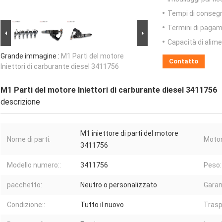
Tempi di conseg
Termini di pagam
Capacità di alim
Grande immagine :
M1 Parti del motore
Contatto
Iniettori di carburante diesel 3411756
M1 Parti del motore Iniettori di carburante diesel 3411756
descrizione
M1 iniettore di parti del motore
Nome di parti:
Motor
3411756
Modello numero::
3411756
Peso:
pacchetto:
Neutro o personalizzato
Garan
Condizione::
Tutto il nuovo
Trasp