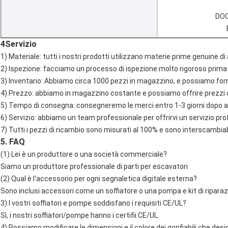
DOO
4Servizio
1) Materiale: tutti i nostri prodotti utilizzano materie prime genuine di 
2) Ispezione: facciamo un processo di ispezione molto rigoroso prima
3) Inventario: Abbiamo circa 1000 pezzi in magazzino, e possiamo fornir
4) Prezzo: abbiamo in magazzino costante e possiamo offrire prezzi 
5) Tempo di consegna: consegneremo le merci entro 1-3 giorni dopo a
6) Servizio: abbiamo un team professionale per offrirvi un servizio pr
7) Tutti i pezzi di ricambio sono misurati al 100% e sono interscambiab
5. FAQ
(1) Lei è un produttore o una società commerciale?
Siamo un produttore professionale di parti per escavatori
(2) Qual è l'accessorio per ogni segnaletica digitale esterna?
Sono inclusi accessori come un soffiatore o una pompa e kit di riparazio
3) I vostri soffiatori e pompe soddisfano i requisiti CE/UL?
Sì, i nostri soffiatori/pompe hanno i certifii CE/UL.
4) Possiamo modificare le dimensioni e il colore dei gonfiabili che des