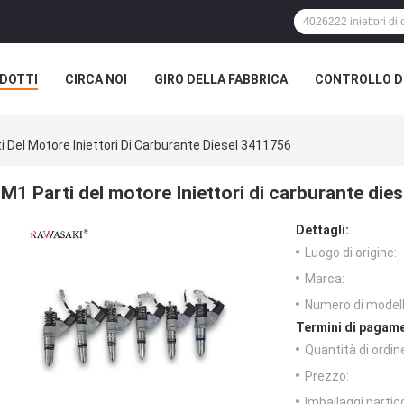
DOTTI
CIRCA NOI
GIRO DELLA FABBRICA
CONTROLLO DI
i Del Motore Iniettori Di Carburante Diesel 3411756
M1 Parti del motore Iniettori di carburante die
Dettagli:
Luogo di origine:
Marca:
Numero di modell
Termini di pagame
Quantità di ordin
Prezzo:
Imballaggi partico