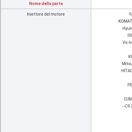
Nome della parte
Iniettore del motore
Y
KOMATS
Hyun
IS
Vo-l
K
Mitsu
HITAC
PE
CUMM
--C9.