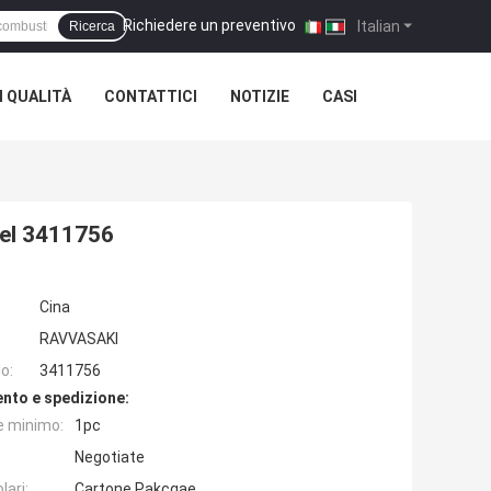
Richiedere un preventivo
|
Italian
Ricerca
 QUALITÀ
CONTATTICI
NOTIZIE
CASI
sel 3411756
Cina
RAVVASAKI
o:
3411756
nto e spedizione:
e minimo:
1pc
Negotiate
lari:
Cartone Pakcgae