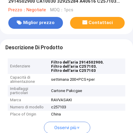
2914502900 CA10030 32925284 A40616 C257103
2456375 CA11345 C257103
Prezzo：Negotiate
MOQ：1pcs
Miglior prezzo
Contattaci
Descrizione Di Prodotto
,
Filtro dell'aria 2914502900
Evidenziare
,
Filtro dell'aria C257103
Filtro dell'aria C257103
Capacità di
settimana 200+PCS+per
alimentazione
Imballaggi
Cartone Pakcgae
particolari
Marca
RAVVASAKI
Numero di modello
c257103
Place of Origin
China
Osservi più