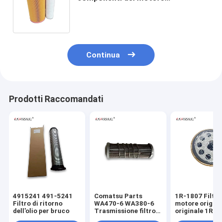
2914502900 CA10030 32925284
A40616 C257103 2456375 CA11345
C257103
Continua
Prodotti Raccomandati
4915241 491-5241
Comatsu Parts
1R-1807 Filtro olio
Filtro di ritorno
WA470-6 WA380-6
motore origina
dell'olio per bruco
Trasmissione filtro
originale 1R1
idraulico