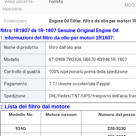
Video uscente-
Fornito
MOQ:
ispezione:
Evidenziare:
Engine Oil Filter
,
filtro da olio per motori 
filtro 1R1807 da 1R-1807 Genuine Original Engine Oil
informazioni del filtro da olio per motori 1R1807:
1.
Nome di prodotto
filtro dall'olio aria
Modello
6T-0988 7W2326 5I8670 4I3948 1R-1807
Controllo di qualità
100% ispezionato prima della spedizione
Pagamento
T.T/ Unione occidentale Paypal
Spedizione
DHL/Fedex/TNT/UPS/trasporto dell'aria/tra
Lista del filtro dal motore
2.
Modello No
Motore nessun
Numero del pezzo
914G
228-9130