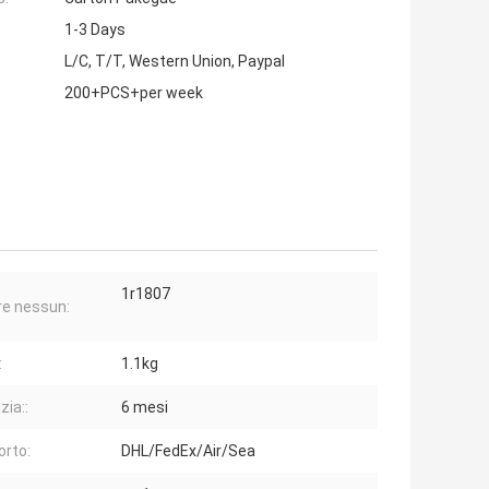
1-3 Days
L/C, T/T, Western Union, Paypal
200+PCS+per week
1r1807
e nessun:
:
1.1kg
zia::
6 mesi
orto:
DHL/FedEx/Air/Sea