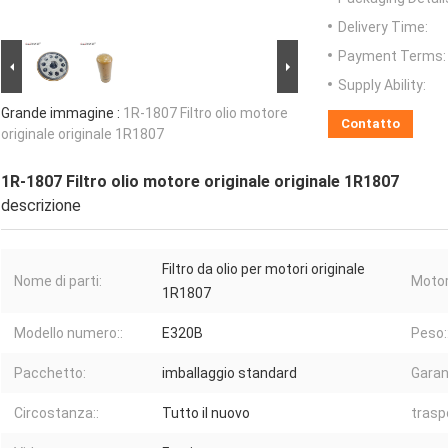
Delivery Time:
Payment Terms:
Supply Ability:
Grande immagine :
1R-1807 Filtro olio motore
Contatto
originale originale 1R1807
1R-1807 Filtro olio motore originale originale 1R1807
descrizione
Filtro da olio per motori originale
Nome di parti:
Motor
1R1807
Modello numero::
E320B
Peso:
Pacchetto:
imballaggio standard
Garan
Circostanza::
Tutto il nuovo
trasp