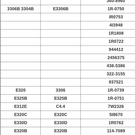
360-8960
3306B 3304B
E3306B
1R-0750
IR0753
4I3948
1R1808
1R0722
944412
2456375
438-5386
322-3155
937521
E320
3306
1R-0739
E325B
E325B
1R-0751
E312E
C4.4
7W2326
E320C
E320C
5I8670
E330D
E330D
1R0762
E320B
E320B
114-7089