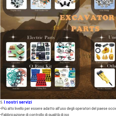
I nostri servizi
5.
•Più alto livello per essere adatto all'uso degli operatori del paese occ
•Fabbricazione di controllo di qualità di iso