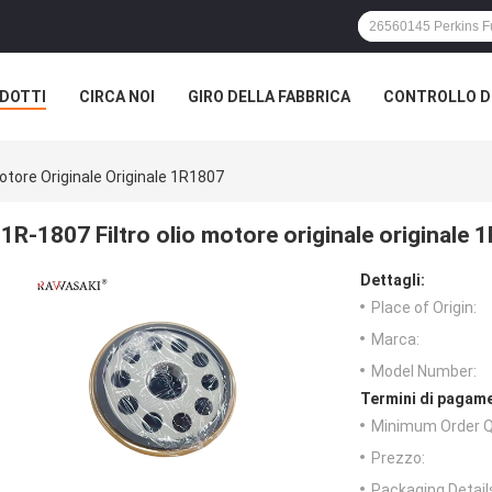
DOTTI
CIRCA NOI
GIRO DELLA FABBRICA
CONTROLLO DI
Motore Originale Originale 1R1807
1R-1807 Filtro olio motore originale originale 
Dettagli:
Place of Origin:
Marca:
Model Number:
Termini di pagame
Minimum Order Q
Prezzo:
Packaging Detail