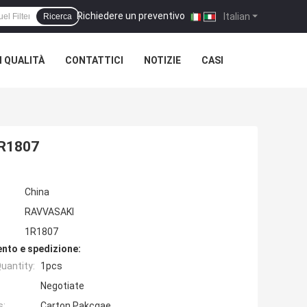
Richiedere un preventivo
|
Italian
Ricerca
 QUALITÀ
CONTATTICI
NOTIZIE
CASI
1R1807
China
RAVVASAKI
1R1807
nto e spedizione:
uantity:
1pcs
Negotiate
s:
Carton Pakcgae