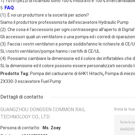
7) Tutti i pezzi di ricambio sono 100% misurato e 100% intercambiabil
FAQ
5.
(1). È voi un produttore o la società per azioni?
Siamo il produttore professionista dell'escavatore Hydraulic Pump
(2). Che cosa è l'accessorio per ogni contrassegno all'aperto di Digital
Gli accessori quali un ventilatore o una pompa ed i corredi di riparazion
(3). Faccia i vostri ventilatori e pompe soddisfanno le richieste di CE/
Sì, i nostri ventilatori/pompe hanno i certifii di CE/UL.
(4). Possiamo cambiare la dimensione ed il colore dei inflatables che
Sì, la dimensione ed il colore possono essere personalizzati secondo l
,
Prodotto Tag:
Pompa del carburante di 6HK1 Hitachi
Pompa di iniezi
ZX330-3 escavatore Fuel Pump
Dettagli di contatto
GUANGZHOU DONGSEN COMMON RAIL
Invia la tu
TECHNOLOGY CO., LTD
Persona di contatto:
Ms. Zoey