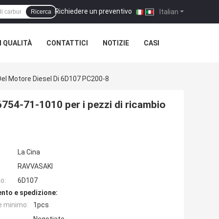
Richiedere un preventivo
|
Italian
Ricerca
 QUALITÀ
CONTATTICI
NOTIZIE
CASI
Del Motore Diesel Di 6D107 PC200-8
754-71-1010 per i pezzi di ricambio
La Cina
RAVVASAKI
o:
6D107
nto e spedizione:
e minimo:
1pcs