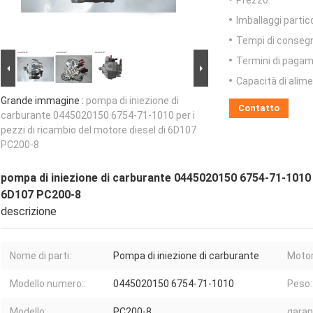
Prezzo:
Imballaggi partico
Tempi di conseg
Termini di pagam
Capacità di alim
Grande immagine :
pompa di iniezione di
Contatto
carburante 0445020150 6754-71-1010 per i
pezzi di ricambio del motore diesel di 6D107
PC200-8
pompa di iniezione di carburante 0445020150 6754-71-1010 pe
6D107 PC200-8
descrizione
Nome di parti:
Pompa di iniezione di carburante
Motor
Modello numero::
0445020150 6754-71-1010
Peso:
Modello:
PC200-8
garan