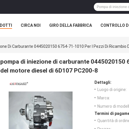
DOTTI
CIRCA NOI
GIRO DELLA FABBRICA
CONTROLLO DI
ione Di Carburante 0445020150 6754-71-1010 Per I Pezzi Di Ricambio 
pompa di iniezione di carburante 0445020150 6
del motore diesel di 6D107 PC200-8
Dettagli:
Luogo di origine:
Marca:
Numero di modell
Termini di pagame
Quantità di ordin