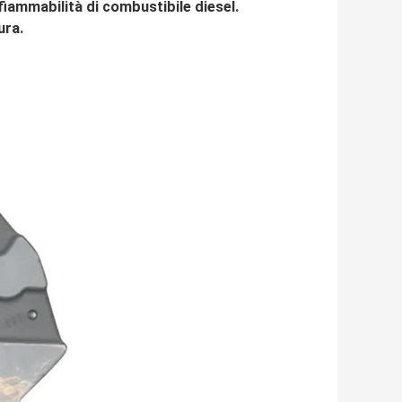
nfiammabilità di combustibile diesel.
ura.