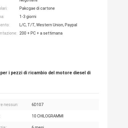
Negotiate
lari:
Pakcgae di cartone
na:
1-3 giorni
ento:
L/C, T/T, Western Union, Paypal
entazione:
200 + PC + a settimana
r i pezzi di ricambio del motore diesel di
e nessun:
6D107
:
10 CHILOGRAMMI
zia::
6 mesi