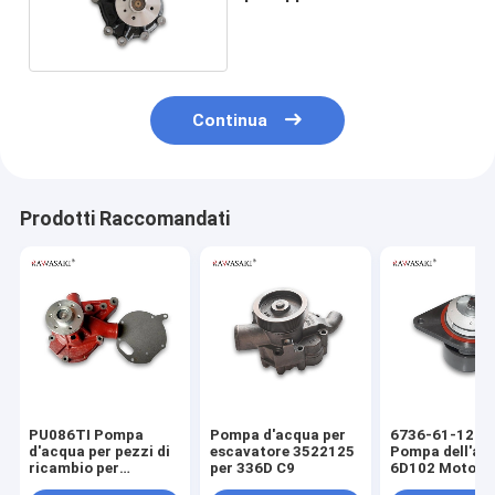
costruzione
Continua
Prodotti Raccomandati
PU086TI Pompa
Pompa d'acqua per
6736-61-1201
d'acqua per pezzi di
escavatore 3522125
Pompa dell'ac
ricambio per
per 336D C9
6D102 Motore 
escavatori Doosan
PC200-7 PC22