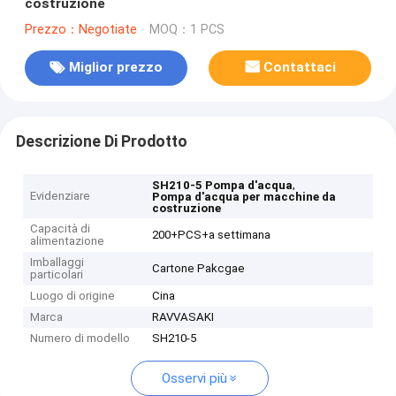
costruzione
Prezzo：Negotiate
MOQ：1 PCS
Miglior prezzo
Contattaci
Descrizione Di Prodotto
,
SH210-5 Pompa d'acqua
Evidenziare
Pompa d'acqua per macchine da
costruzione
Capacità di
200+PCS+a settimana
alimentazione
Imballaggi
Cartone Pakcgae
particolari
Luogo di origine
Cina
Marca
RAVVASAKI
Numero di modello
SH210-5
Osservi più