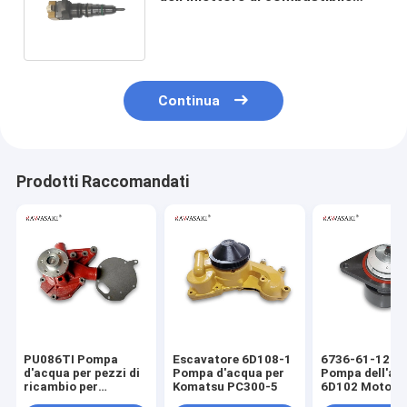
E325 di Engine Part 177-4754
dell'escavatore E3126
Continua
Prodotti Raccomandati
PU086TI Pompa
Escavatore 6D108-1
6736-61-1201
d'acqua per pezzi di
Pompa d'acqua per
Pompa dell'ac
ricambio per
Komatsu PC300-5
6D102 Motore 
escavatori Doosan
PC200-7 PC22