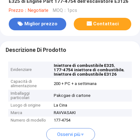
E325 di Engine Part 177-4754 dell'escavatore E3126
Prezzo：Negotiate
MOQ：1pcs
Miglior prezzo
Contattaci
Descrizione Di Prodotto
,
Iniettore di combustibile E325
Evidenziare
,
177-4754 iniettore di combustibile
Iniettore di combustibile E3126
Capacità di
200 + PC + a settimana
alimentazione
Imballaggi
Pakcgae di cartone
particolari
Luogo di origine
La Cina
Marca
RAVVASAKI
Numero di modello
177-4754
Osservi più