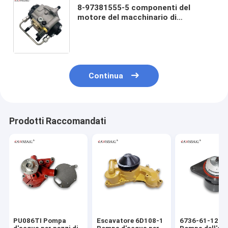
8-97381555-5 componenti del
motore del macchinario di
costruzione di Pumpmp del
combustibile dell'escavatore
ZAX180-3 4JJ1 Diese
Continua
Prodotti Raccomandati
PU086TI Pompa
Escavatore 6D108-1
6736-61-1201