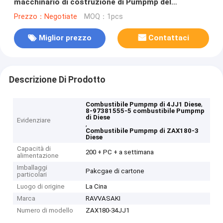
macchinario di costruzione di Pumpmp del
combustibile dell'escavatore ZAX180-3 4JJ1 Diese
Prezzo：Negotiate
MOQ：1pcs
Miglior prezzo
Contattaci
Descrizione Di Prodotto
,
Combustibile Pumpmp di 4JJ1 Diese
8-97381555-5 combustibile Pumpmp
di Diese
Evidenziare
,
Combustibile Pumpmp di ZAX180-3
Diese
Capacità di
200 + PC + a settimana
alimentazione
Imballaggi
Pakcgae di cartone
particolari
Luogo di origine
La Cina
Marca
RAVVASAKI
Numero di modello
ZAX180-34JJ1