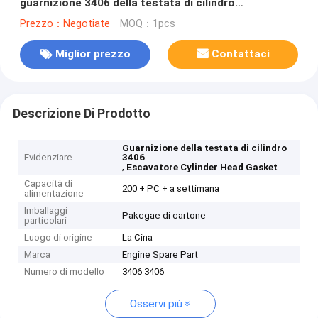
guarnizione 3406 della testata di cilindro
dell'Assemblea di motore
Prezzo：Negotiate
MOQ：1pcs
Miglior prezzo
Contattaci
Descrizione Di Prodotto
Guarnizione della testata di cilindro
Evidenziare
3406
,
Escavatore Cylinder Head Gasket
Capacità di
200 + PC + a settimana
alimentazione
Imballaggi
Pakcgae di cartone
particolari
Luogo di origine
La Cina
Marca
Engine Spare Part
Numero di modello
3406 3406
Osservi più