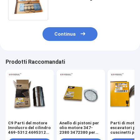
della testata di cilindro
dell'Assemblea di motore
Continua
Prodotti Raccomandati
C9 Parti del motore
Anello di pistoni per
Parti di motori
Involucro del cilindro
olio motore 347-
escavatori per
469-5312 4695312
2380 3472380 per
cuscinetti prin
Per escavatore
motore C9 330D
C9 151-2939