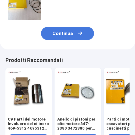
dei pezzi meccanici della
costruzione 178-6543 S6K E110B
E120B E200B E320B
Continua
Prodotti Raccomandati
C9 Parti del motore
Anello di pistoni per
Parti di motori
Involucro del cilindro
olio motore 347-
escavatori per
469-5312 4695312
2380 3472380 per
cuscinetti prin
Per escavatore
motore C9 330D
C9 151-2939