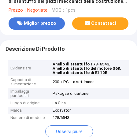
di stantuffo dei pezzi meccanici della costruzione
178-6543 S6K E110B E120B E200B E320B
Prezzo：Negotiate
MOQ：1pcs
Miglior prezzo
Contattaci
Descrizione Di Prodotto
,
Anello di stantuffo 178-6543
Evidenziare
,
Anello di stantuffo del motore S6K
Anello di stantuffo di E110B
Capacità di
200 + PC + a settimana
alimentazione
Imballaggi
Pakcgae di cartone
particolari
Luogo di origine
La Cina
Marca
Excavator
Numero di modello
178/6543
Osservi più