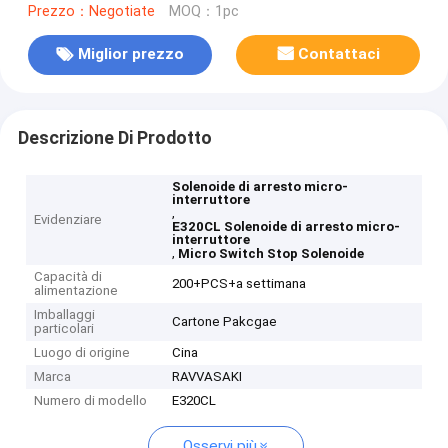
Prezzo：Negotiate
MOQ：1pc
Miglior prezzo
Contattaci
Descrizione Di Prodotto
Solenoide di arresto micro-
interruttore
,
Evidenziare
E320CL Solenoide di arresto micro-
interruttore
,
Micro Switch Stop Solenoide
Capacità di
200+PCS+a settimana
alimentazione
Imballaggi
Cartone Pakcgae
particolari
Luogo di origine
Cina
Marca
RAVVASAKI
Numero di modello
E320CL
Osservi più