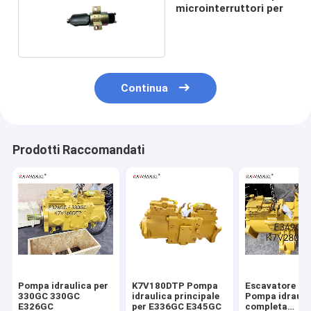
microinterruttori per
Continua
Prodotti Raccomandati
Pompa idraulica per
K7V180DTP Pompa
Escavatore E
330GC 330GC
idraulica principale
Pompa idrauli
E326GC
per E336GC E345GC
completa