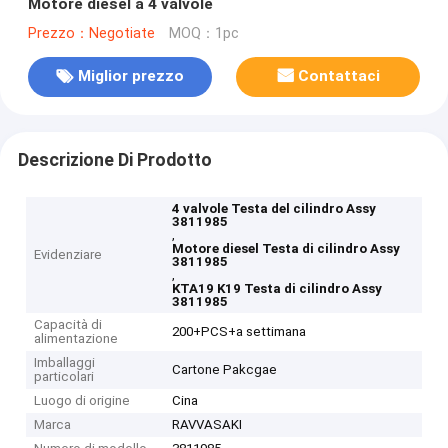
Motore diesel a 4 valvole
Prezzo：Negotiate
MOQ：1pc
Miglior prezzo
Contattaci
Descrizione Di Prodotto
4 valvole Testa del cilindro Assy
3811985
,
Motore diesel Testa di cilindro Assy
Evidenziare
3811985
,
KTA19 K19 Testa di cilindro Assy
3811985
Capacità di
200+PCS+a settimana
alimentazione
Imballaggi
Cartone Pakcgae
particolari
Luogo di origine
Cina
Marca
RAVVASAKI