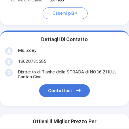
Numero di modello
3811985
Osservi più
Dettagli Di Contatto
Ms. Zoey
18620735585
Distretto di Tianhe della STRADA di NO.36 ZHUJI,
Canton Cina
Contattaci
Ottieni Il Miglior Prezzo Per