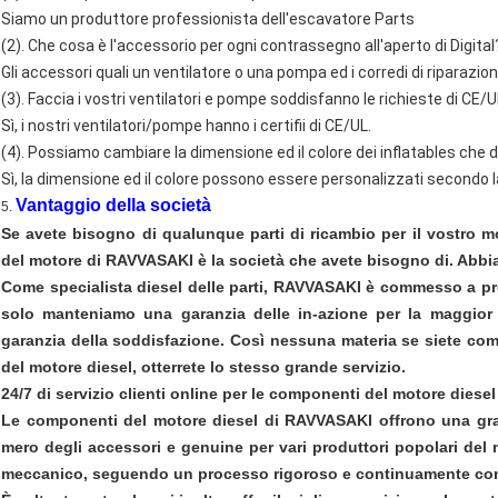
Siamo un produttore professionista dell'escavatore Parts
(2). Che cosa è l'accessorio per ogni contrassegno all'aperto di Digital
Gli accessori quali un ventilatore o una pompa ed i corredi di riparazion
(3). Faccia i vostri ventilatori e pompe soddisfanno le richieste di CE/
Sì, i nostri ventilatori/pompe hanno i certifii di CE/UL.
(4). Possiamo cambiare la dimensione ed il colore dei inflatables che
Sì, la dimensione ed il colore possono essere personalizzati secondo l
Vantaggio della società
5.
Se avete bisogno di qualunque parti di ricambio per il vostro mo
del motore di RAVVASAKI è la società che avete bisogno di. Abbiam
Come specialista diesel delle parti, RAVVASAKI è commesso a prest
solo manteniamo una garanzia delle in-azione per la maggior p
garanzia della soddisfazione. Così nessuna materia se siete co
del motore diesel, otterrete lo stesso grande servizio.
24/7 di servizio clienti online per le componenti del motore dies
Le componenti del motore diesel di RAVVASAKI offrono una gra
mero degli accessori e genuine per vari produttori popolari del 
meccanico, seguendo un processo rigoroso e continuamente contro