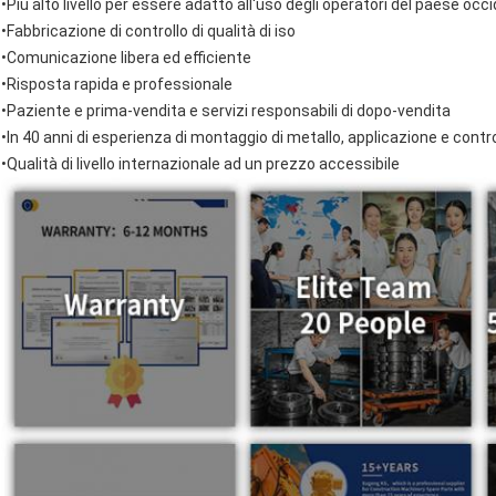
•Più alto livello per essere adatto all'uso degli operatori del paese occ
•Fabbricazione di controllo di qualità di iso
•Comunicazione libera ed efficiente
•Risposta rapida e professionale
•Paziente e prima-vendita e servizi responsabili di dopo-vendita
•In 40 anni di esperienza di montaggio di metallo, applicazione e contro
•Qualità di livello internazionale ad un prezzo accessibile