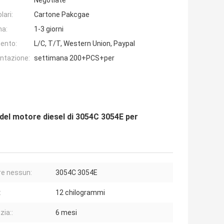
Negotiate
lari:
Cartone Pakcgae
na:
1-3 giorni
ento:
L/C, T/T, Western Union, Paypal
entazione:
settimana 200+PCS+per
del motore diesel di 3054C 3054E per
e nessun:
3054C 3054E
:
12 chilogrammi
zia::
6 mesi