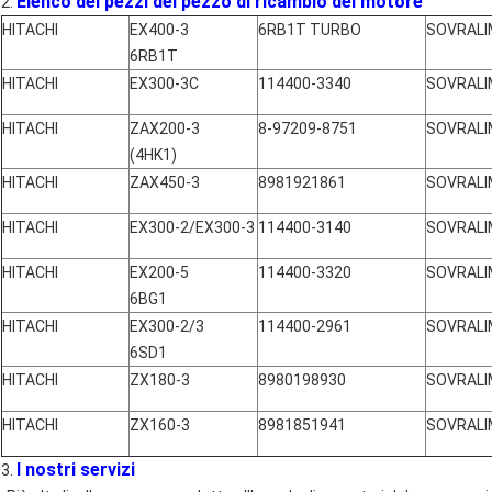
Elenco dei pezzi del pezzo di ricambio del motore
2.
HITACHI
EX400-3
6RB1T TURBO
SOVRALI
6RB1T
HITACHI
EX300-3C
114400-3340
SOVRALI
HITACHI
ZAX200-3
8-97209-8751
SOVRALI
(4HK1)
HITACHI
ZAX450-3
8981921861
SOVRALI
HITACHI
EX300-2/EX300-3
114400-3140
SOVRALI
HITACHI
EX200-5
114400-3320
SOVRALI
6BG1
HITACHI
EX300-2/3
114400-2961
SOVRALI
6SD1
HITACHI
ZX180-3
8980198930
SOVRALI
HITACHI
ZX160-3
8981851941
SOVRALI
I nostri servizi
3.