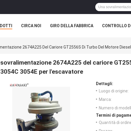
DOTTI
CIRCA NOI
GIRO DELLA FABBRICA
CONTROLLO DI
imentazione 2674A225 Del Cariore GT2556S Di Turbo Del Motore Diesel
sovralimentazione 2674A225 del cariore GT2556
3054C 3054E per l'escavatore
Dettagli:
Luogo di origine:
Marca:
Numero di modell
Termini di pagame
Quantità di ordin