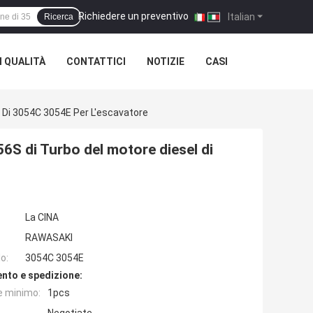
Richiedere un preventivo
|
Italian
Ricerca
 QUALITÀ
CONTATTICI
NOTIZIE
CASI
 Di 3054C 3054E Per L'escavatore
S di Turbo del motore diesel di
La CINA
RAWASAKI
o:
3054C 3054E
nto e spedizione:
e minimo:
1pcs