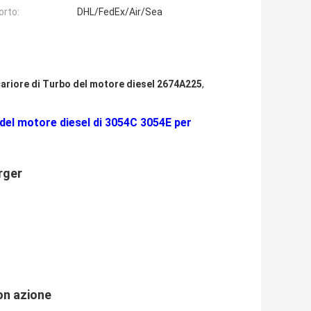
orto:
DHL/FedEx/Air/Sea
ariore di Turbo del motore diesel 2674A225
,
del motore diesel di 3054C 3054E per
rger
non azione