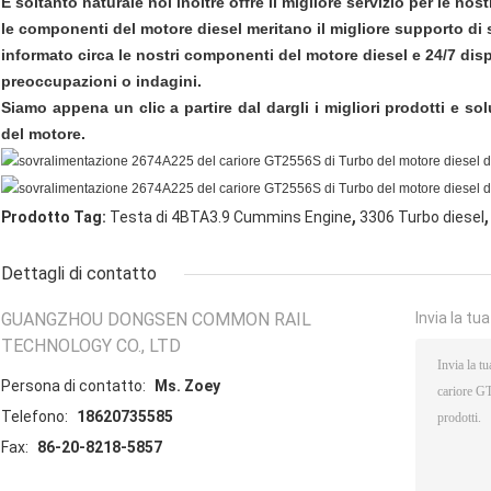
È soltanto naturale noi inoltre offre il migliore servizio per le no
le componenti del motore diesel meritano il migliore supporto di s
informato circa le nostri componenti del motore diesel e 24/7 disp
preoccupazioni o indagini.
Siamo appena un clic a partire dal dargli i migliori prodotti e so
del motore.
,
,
Prodotto Tag:
Testa di 4BTA3.9 Cummins Engine
3306 Turbo diesel
Dettagli di contatto
GUANGZHOU DONGSEN COMMON RAIL
Invia la tu
TECHNOLOGY CO., LTD
Persona di contatto:
Ms. Zoey
Telefono:
18620735585
Fax:
86-20-8218-5857