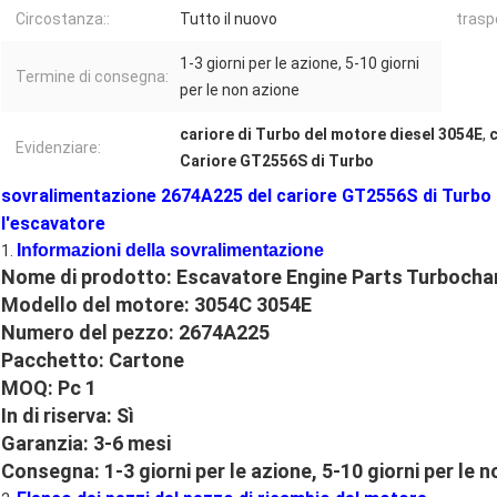
Circostanza::
Tutto il nuovo
trasp
1-3 giorni per le azione, 5-10 giorni
Termine di consegna:
per le non azione
cariore di Turbo del motore diesel 3054E
,
c
Evidenziare:
Cariore GT2556S di Turbo
sovralimentazione 2674A225 del cariore GT2556S di Turbo 
l'escavatore
Informazioni della sovralimentazione
1.
Nome di prodotto: Escavatore Engine Parts Turbocha
Modello del motore: 3054C 3054E
Numero del pezzo: 2674A225
Pacchetto: Cartone
MOQ: Pc 1
In di riserva: Sì
Garanzia: 3-6 mesi
Consegna: 1-3 giorni per le azione, 5-10 giorni per le 