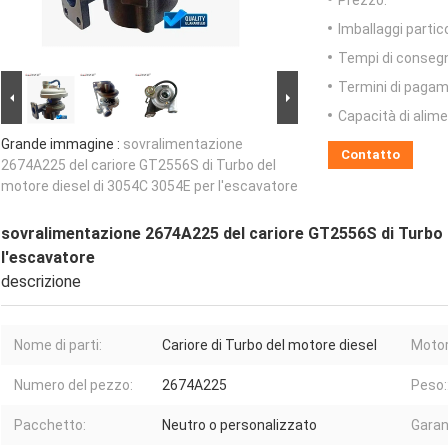
Prezzo:
Imballaggi partico
Tempi di conseg
Termini di pagam
Capacità di alim
Grande immagine :
sovralimentazione
Contatto
2674A225 del cariore GT2556S di Turbo del
motore diesel di 3054C 3054E per l'escavatore
sovralimentazione 2674A225 del cariore GT2556S di Turbo 
l'escavatore
descrizione
Nome di parti:
Cariore di Turbo del motore diesel
Motor
Numero del pezzo:
2674A225
Peso:
Pacchetto:
Neutro o personalizzato
Garan